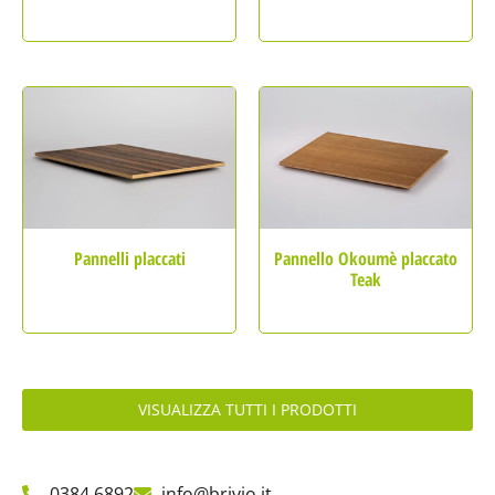
Pannelli placcati
Pannello Okoumè placcato
Teak
VISUALIZZA TUTTI I PRODOTTI
0384 6892
info@brivio.it